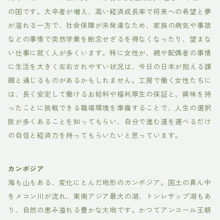
の国です。大卒者が増え、高い経済成長率で将来への希望と夢
が溢れる一方で、社会保障が未発達なため、家族の病気や事故
などの事情で突然学業を断念せざるを得なくなったり、望まな
い仕事に就く人が多くいます。特に女性が、親や配偶者の事情
に生活を大きく左右されやすい状況は、今日の日本が抱える課
題と通じるものがあるかもしれません。工房で働く女性たちに
は、長く安定して働けるお給料や福利厚生の保証と、興味を持
ったことに挑戦できる職場環境を準備することで、人生の選択
肢が多くあることを知ってもらい、自分で進む道を選べるだけ
の自信と経済力を持ってもらいたいと思っています。
カンボジア
海も山もある、変化にとんだ地形のカンボジア。国土の真ん中
をメコン川が流れ、東南アジア最大の湖、トンレサップ湖もあ
り、自然の恵み溢れる豊かな大地です。かつてアンコール王朝