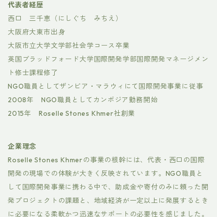
代表者経歴
西口 三千恵（にしぐち みちえ）
大阪府大東市出身
大阪市立大学文学部社会学コース卒業
英国ブラッドフォード大学国際開発学部国際開発マネージメン
ト修士課程修了
NGO職員としてザンビア・マラウィにて国際開発事業に従事
2008年 NGO職員としてカンボジア勤務開始
2015年 Roselle Stones Khmer社創業
企業理念
Roselle Stones Khmerの事業の根幹には、代表・西口の国際
開発の現場での体験が大きく反映されています。NGO職員と
して国際開発事業に携わる中で、助成金や寄付のみに頼った開
発プロジェクトの課題と、地域経済が一定以上に発展するとき
に必要になる柔軟かつ迅速なサポートの必要性を感じました。