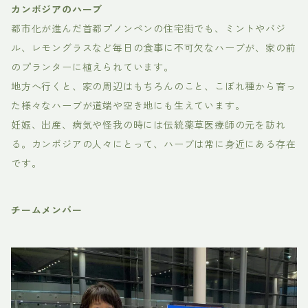
カンボジアのハーブ
都市化が進んだ首都プノンペンの住宅街でも、ミントやバジ
ル、レモングラスなど毎日の食事に不可欠なハーブが、家の前
のプランターに植えられています。
地方へ行くと、家の周辺はもちろんのこと、こぼれ種から育っ
た様々なハーブが道端や空き地にも生えています。
妊娠、出産、病気や怪我の時には伝統薬草医療師の元を訪れ
る。カンボジアの人々にとって、ハーブは常に身近にある存在
です。
チームメンバー