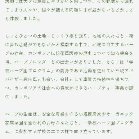
活動には大きな意義とやりがいを感じつつ、その範疇から漏れ
てしまう人々や、個々が抱える問題に手が届かないもどかしさ
も体験しました。
もっとひとつの土地にじっくり根を張り、地域の人たちと一緒
に歩む活動ができないかと模索する中で、地域に自生するハー
ブの存在、カンボジア伝統薬草医療の歴史について知る機会を
得、ハーブブレンダーとの出会いがありました。さらには「学
校ハーブ園プログラム」の前身である活動を進めていた現アド
バイザー高田氏と出会い、会社として事業の持続性を保ちつ
つ、カンボジアの社会への貢献ができるハーブティー事業が誕
生しました。
ハーブの生産は、安全な農業を守る小規模農家やオーガニック
家庭菜園を営む村のお母さんたちと、「学校ハーブ園プログラ
ム」に参加する学校の二つの柱で成り立っています。