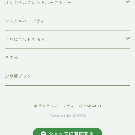
オリジナルブレンドハーブティー
普通サイズ（ティーバッグ10個入り）
シングルハーブティー
ラージサイズ（ティーバッグ30個入り）
目的に合わせて選ぶ
スモールサイズ（ティーバッグ3個入り）
リラックス
その他
美容
定期便プラン
インナービューティー
© デメテル ハーブティー (Cambodia)
ウェルネス
Powered by
ショップに質問する