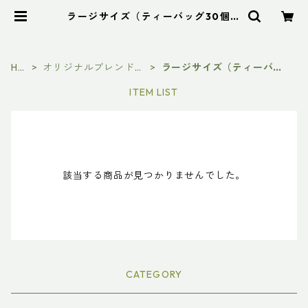
ラージサイズ（ティーバッグ30個入
り） | デメテル ハーブティー (Cam
bodia)
HO
オリジナルブレンドハ
ラージサイズ（ティーバッ
ME
ーブティー
グ30個入り）
ITEM LIST
該当する商品が見つかりませんでした。
CATEGORY