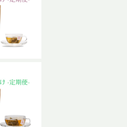
GURIブレンド 普
サイズ
,067
%OFF
JOUKA 普通サイ
ズ
,067
%OFF