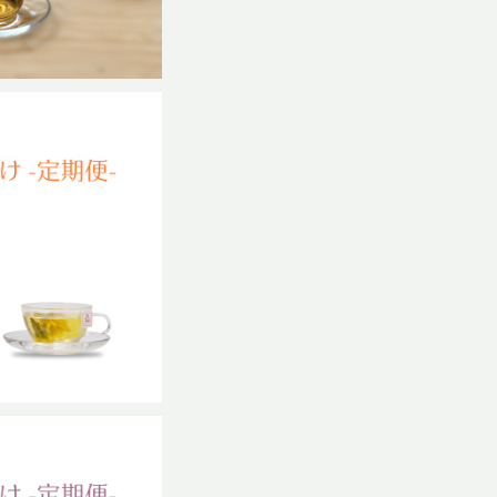
UKOYAKAブレン
通サイズ
,067
%OFF