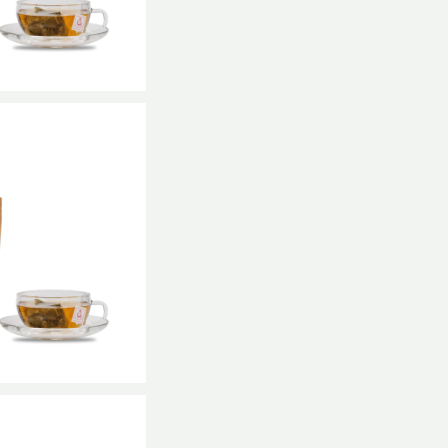
ー 睡-NEMURI
サイズ
,240