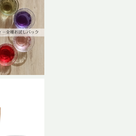
ティー全種お試しパ
ック
,700
ィー ママ-MAMA
サイズ
,240