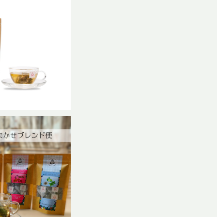
ー 巡-MEGURI
サイズ
,240
まかせブレンド便
,067
%OFF