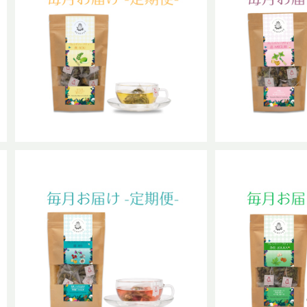
【定期便】巡-ME
通
【定期便】爽-SOUブレンド 普通
¥1
サイズ
¥1,067
14
14%OFF
SOLD OUT
【定期便】浄化-
【定期便】麗-REIブレンド 普通サ
¥1
イズ
¥1,067
14
14%OFF