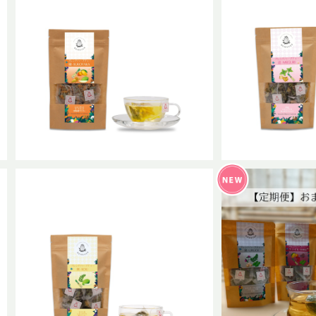
ブレンドハーブティー 健-SUKOYAK
ブレンドハーブティ
A 普通サイズ
普通
¥1,240
¥1
SOLD OUT
【定期便】お
ブレンドハーブティー 爽-SOU 普
¥1
通サイズ
¥1,240
14