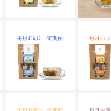
【定期便】睡-NEMURIブレンド 普
【定期便】健-S
通サイズ
ド 普
¥1,067
¥1
14%OFF
14
SOLD OUT