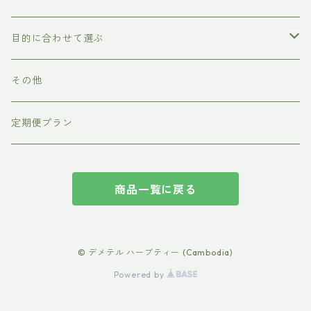
ラージサイズ（ティーバッグ30個入り）
目的に合わせて選ぶ
スモールサイズ（ティーバッグ3個入り）
リラックス
その他
美容
定期便プラン
インナービューティー
商品一覧に戻る
ウェルネス
© デメテル ハーブティー (Cambodia)
Powered by