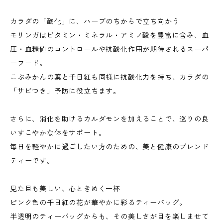
カラダの「酸化」に、ハーブのちからで立ち向かう
モリンガはビタミン・ミネラル・アミノ酸を豊富に含み、血
圧・血糖値のコントロールや抗酸化作用が期待されるスーパ
ーフード。
こぶみかんの葉と千日紅も同様に抗酸化力を持ち、カラダの
「サビつき」予防に役立ちます。
さらに、消化を助けるカルダモンを加えることで、巡りの良
いすこやかな体をサポート。
毎日を軽やかに過ごしたい方のための、美と健康のブレンド
ティーです。
見た目も美しい、心ときめく一杯
ピンク色の千日紅の花が華やかに彩るティーバッグ。
半透明のティーバッグからも、その美しさが目を楽しませて