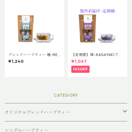
ブレンドハーブティー 睡-NE
【定期便】輝-KAGAYAKIブレ
MURI 普通サイズ
ンド 普通サイズ
¥1,240
¥1,067
14%OFF
CATEGORY
オリジナルブレンドハーブティー
普通サイズ（ティーバッグ10個入り）
シングルハーブティー