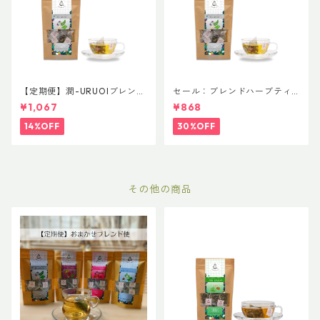
【定期便】潤-URUOIブレン
セール：ブレンドハーブティ
ド 普通サイズ
ー 潤-URUOI 普通サイズ
¥1,067
¥868
14%OFF
30%OFF
その他の商品