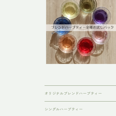
ブレンドハーブティー全種お試しパ
ック
¥1,700
オリジナルブレンドハーブティー
普通サイズ（ティーバッグ10個入り）
シングルハーブティー