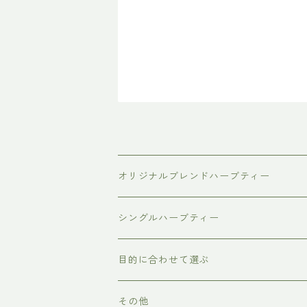
オリジナルブレンドハーブティー
普通サイズ（ティーバッグ10個入り）
シングルハーブティー
ラージサイズ（ティーバッグ30個入り）
目的に合わせて選ぶ
スモールサイズ（ティーバッグ3個入り）
リラックス
その他