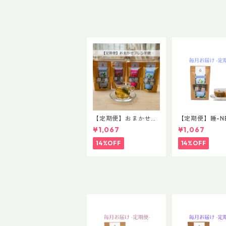
【定期便】おまかせブ
【定期便】睡-NE
レンド便
ブレンド 普通
¥1,067
¥1,067
14%OFF
14%OFF