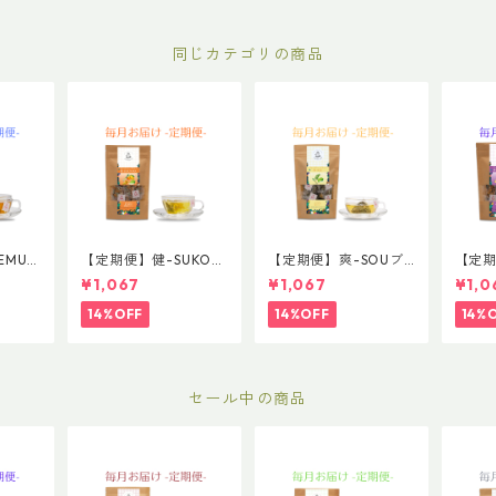
同じカテゴリの商品
MURI
【定期便】健-SUKOY
【定期便】爽-SOUブ
【定期
サイズ
AKAブレンド 普通サ
レンド 普通サイズ
AKI
¥1,067
¥1,067
¥1,0
イズ
イズ
14%OFF
14%OFF
14%
セール中の商品