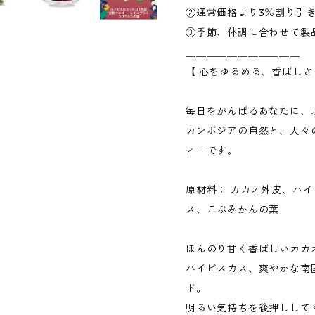
②通常価格より3％割り引
③季節、体調に合わせて製
＿＿＿＿＿＿＿＿＿＿＿
【 心をゆるめる、香ばし
毎日をがんばるあなたに、
カンボジアの自然と、人々
ィーです。
原材料： カカオ外皮、ハ
ス、こぶみかんの葉
ほんのり甘く香ばしいカカ
ハイビスカス、爽やかな南
ド。
明るい気持ちを後押しして