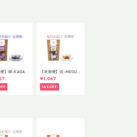
便】輝-KAGAY
【定期便】巡-MEGUR
ブレンド 普通サ
Iブレンド 普通サイズ
67
¥1,067
OFF
14%OFF