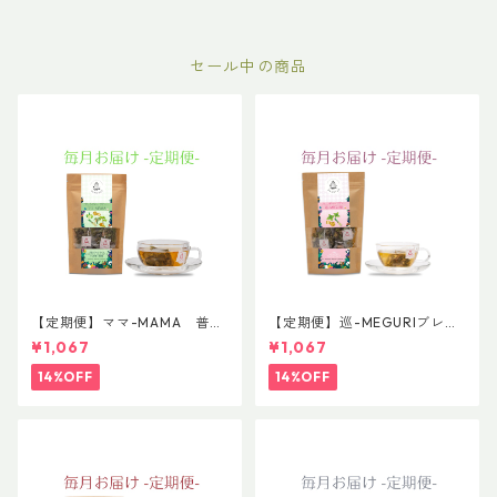
セール中の商品
【定期便】ママ-MAMA 普通
【定期便】巡-MEGURIブレン
サイズ
ド 普通サイズ
¥1,067
¥1,067
14%OFF
14%OFF