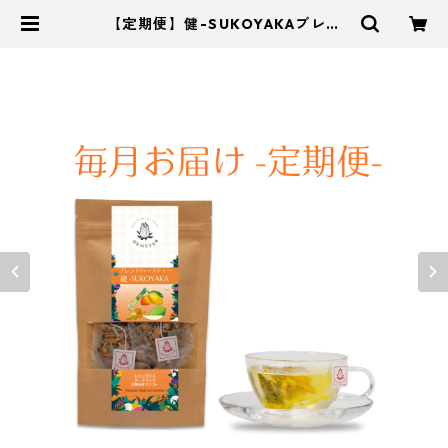
【定期便】健-SUKOYAKAブレン
ド 普通サイズ | デメテル ハーブテ
ィー (Cambodia)