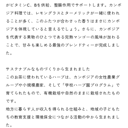
がビタミンC、Bを供給、整腸作用でサポートします。カンボ
ジア料理では、レモングラスとターメリックが一緒に使われ
ることが多く、このふたつが合わさった香りはまさにカンボ
ジアを体現していると言えるでしょう。さらに、カンボジア
を代表する果物のひとつである完熟マンゴーの風味が加わる
ことで、甘みも楽しめる最強のブレンドティーが完成しまし
た。
サステナブルなものづくりから生まれました
このお茶に使われているハーブは、カンボジアの女性農業グ
ループや小規模農家、そして「学校ハーブ園プログラム」で
育てられたもので、有機栽培や自然のままに栽培されたもの
です。
地方に暮らす人が収入を得られる仕組みと、地域の子どもた
ちの教育支援と環境保全につながる活動の中から生まれまし
た。