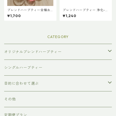
ブレンドハーブティー全種お
ブレンドハーブティー 浄化-J
試しパック
OUKA 普通サイズ
¥1,700
¥1,240
CATEGORY
オリジナルブレンドハーブティー
普通サイズ（ティーバッグ10個入り）
シングルハーブティー
ラージサイズ（ティーバッグ30個入り）
目的に合わせて選ぶ
スモールサイズ（ティーバッグ3個入り）
リラックス
その他
美容
定期便プラン