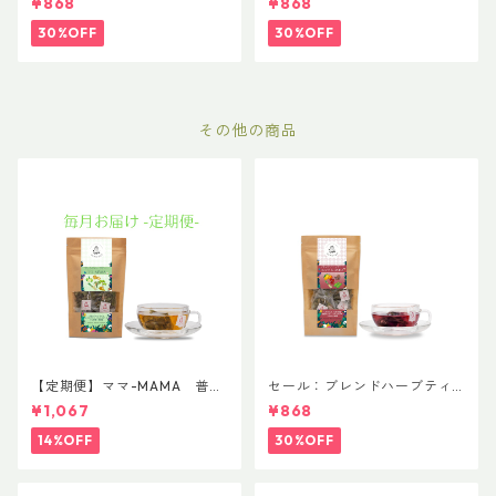
¥868
¥868
ズ
30%OFF
30%OFF
その他の商品
【定期便】ママ-MAMA 普通
セール：ブレンドハーブティ
サイズ
ー スマイル-SMILE 普通サイ
¥1,067
¥868
ズ
14%OFF
30%OFF