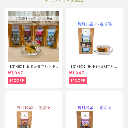
同じカテゴリの商品
【定期便】おまかせブレンド
【定期便】睡-NEMURIブレン
便
ド 普通サイズ
¥1,067
¥1,067
14%OFF
14%OFF