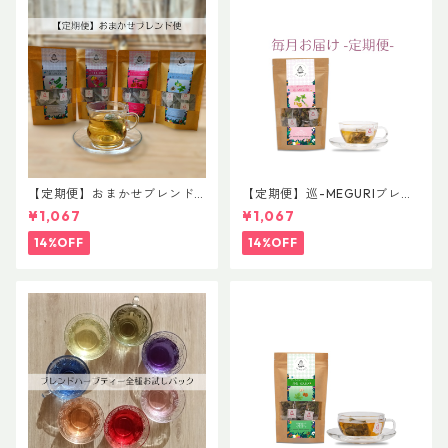
【定期便】おまかせブレンド
【定期便】巡-MEGURIブレン
便
ド 普通サイズ
¥1,067
¥1,067
14%OFF
14%OFF