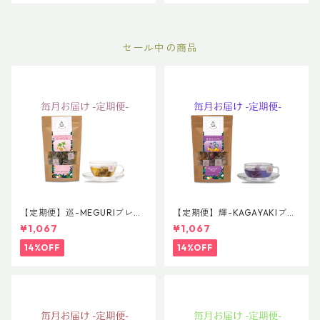
セール中の商品
【定期便】巡-MEGURIブレン
【定期便】輝-KAGAYAKIブレ
ド 普通サイズ
ンド 普通サイズ
¥1,067
¥1,067
14%OFF
14%OFF