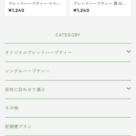
ブレンドハーブティー ママ-M
ブレンドハーブティー 潤-URU
AMA 普通サイズ
OI 普通サイズ
¥1,240
¥1,240
CATEGORY
オリジナルブレンドハーブティー
普通サイズ（ティーバッグ10個入り）
シングルハーブティー
ラージサイズ（ティーバッグ30個入り）
目的に合わせて選ぶ
スモールサイズ（ティーバッグ3個入り）
リラックス
その他
美容
定期便プラン