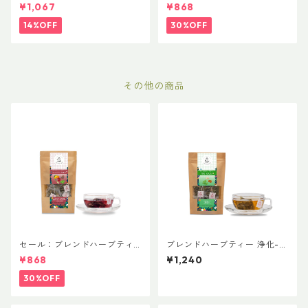
ド 普通サイズ
ー 潤-URUOI 普通サイズ
¥1,067
¥868
14%OFF
30%OFF
その他の商品
セール：ブレンドハーブティ
ブレンドハーブティー 浄化-J
ー スマイル-SMILE 普通サイ
OUKA 普通サイズ
¥868
¥1,240
ズ
30%OFF