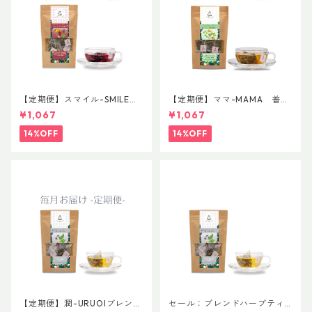
【定期便】スマイル-SMILE
【定期便】ママ-MAMA 普通
普通サイズ
サイズ
¥1,067
¥1,067
14%OFF
14%OFF
【定期便】潤-URUOIブレン
セール：ブレンドハーブティ